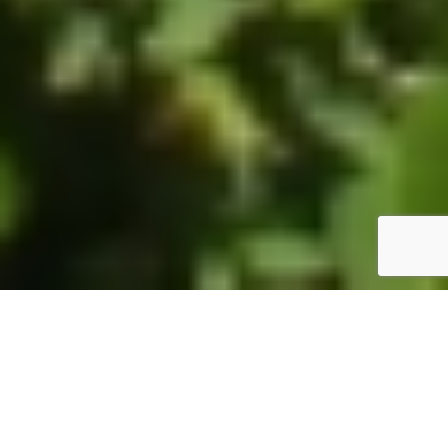
ホーム
JST掲示板
詳細サーチ
件数 325件