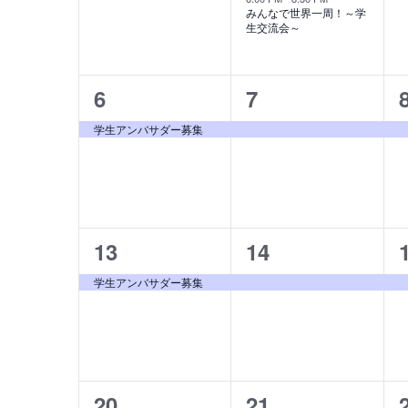
ベ
ベ
の
ビ
みんなで世界一周！～学
ー
生交流会～
カ
ン
ン
ワ
ゲ
ー
レ
ト,
ト,
ー
ド
ン
で
シ
1
1
6
7
イ
ダ
ョ
ベ
イ
イ
学生アンバサダー募集
ー
ン
ン
ベ
ベ
ト
を
を
ン
ン
検
表
索
ト,
ト,
示
し
ま
1
1
13
14
す。
イ
イ
学生アンバサダー募集
ベ
ベ
ン
ン
ト,
ト,
1
1
20
21