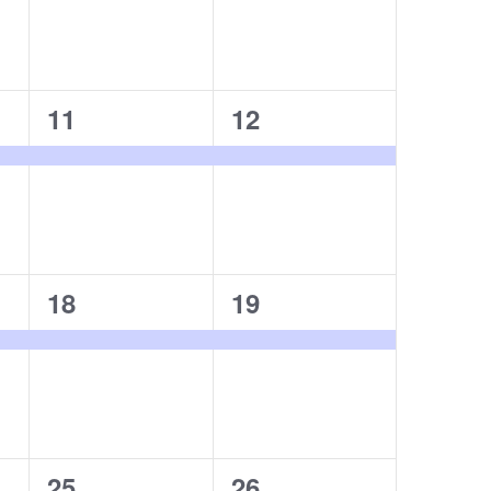
ベ
ベ
ン
ン
ン
ト,
ト,
1
1
11
12
イ
イ
ベ
ベ
ン
ン
ト,
ト,
1
1
18
19
イ
イ
ベ
ベ
ン
ン
ト,
ト,
1
1
25
26