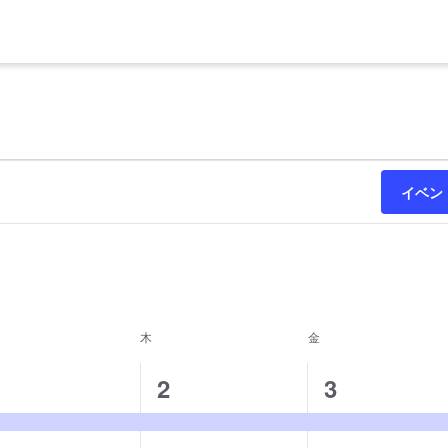
イベン
曜日
木
木曜日
金
金曜日
1
1
1
1
2
3
イ
イ
イ