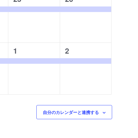
イ
イ
ベ
ベ
ン
ン
ト,
ト,
1
1
1
2
イ
イ
ベ
ベ
ン
ン
ト,
ト,
自分のカレンダーと連携する