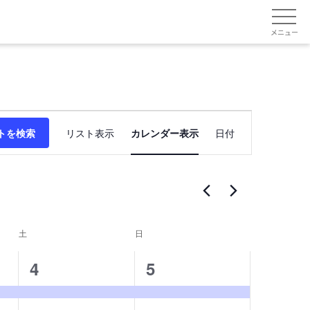
メニュー
イ
ベ
トを検索
リスト表示
カレンダー表示
日付
ン
ト
ビ
ュ
ー
ナ
土
土曜日
日
日曜日
ビ
ゲ
1
1
4
5
ー
シ
イ
イ
ョ