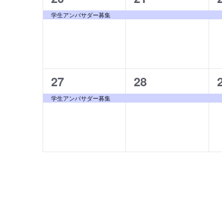
イ
イ
学生アンバサダー募集
ベ
ベ
ン
ン
ト,
ト,
1
1
27
28
イ
イ
学生アンバサダー募集
ベ
ベ
ン
ン
ト,
ト,