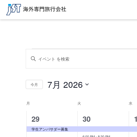
イ
イ
キ
ベ
ー
ベ
ワ
ン
ー
ン
ト
ド
7月 2026
を
今月
ト
を
入
日
検
力
付
し
イ
月
月曜日
火
火曜日
水
水
を
索
て
選
ベ
く
し
択
1
2
29
30
だ
ン
て
さ
イ
イ
ト
学生アンバサダー募集
い。
ナ
キ
6:00 PM
-
8:30 PM