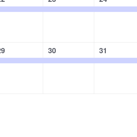
イ
イ
イ
ベ
ベ
ベ
ン
ン
ン
ト,
ト,
ト,
1
1
1
29
30
31
イ
イ
イ
ベ
ベ
ベ
ン
ン
ン
ト,
ト,
ト,