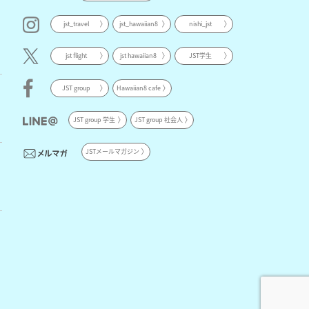
jst_travel
jst_hawaiian8
nishi_jst
jst flight
jst hawaiian8
JST学生
JST group
Hawaiian8 cafe
JST group 学生
JST group 社会人
JSTメールマガジン