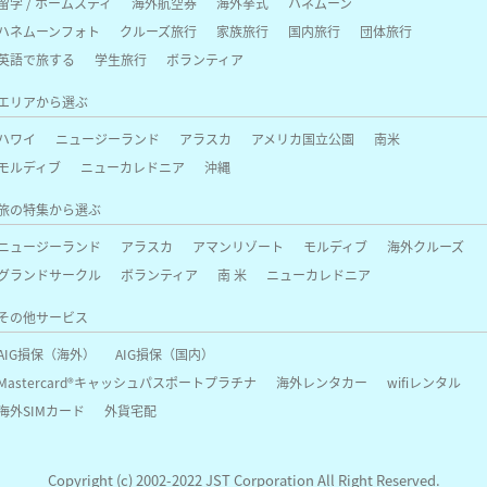
留学 / ホームスティ
海外航空券
海外挙式
ハネムーン
ハネムーンフォト
クルーズ旅行
家族旅行
国内旅行
団体旅行
英語で旅する
学生旅行
ボランティア
エリアから選ぶ
ハワイ
ニュージーランド
アラスカ
アメリカ国立公園
南米
モルディブ
ニューカレドニア
沖縄
旅の特集から選ぶ
ニュージーランド
アラスカ
アマンリゾート
モルディブ
海外クルーズ
グランドサークル
ボランティア
南 米
ニューカレドニア
その他サービス
AIG損保（海外）
AIG損保（国内）
Mastercard®キャッシュパスポートプラチナ
海外レンタカー
wifiレンタル
海外SIMカード
外貨宅配
Copyright (c) 2002-2022 JST Corporation All Right Reserved.