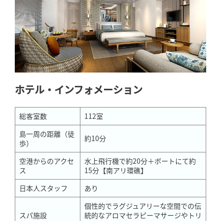
ホテル・インフォメーション
総客室数
112室
島一周の距離（徒
約10分
歩）
空港からのアクセ
水上飛行機で約20分＋ボートにて約
ス
15分【南アリ環礁】
日本人スタッフ
あり
個性的でラグジュアリーな空間での伝
スパ施設
統的なアロマセラピーマサージやトリ