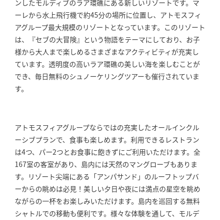
ンしたモルディブのラア環礁にある新しいリゾートです。マ
ーレから水上飛行機で約45分の場所に位置し、アトモスフィ
アグループ最大規模のリゾートとなっています。このリゾート
は、『セブの大冒険』という物語をテーマにしており、お子
様から大人まで楽しめるさまざまなアクティビティが充実し
ています。透明度の高いラア環礁の美しい海を楽しむことが
でき、毎日無料のシュノーケリングツアーも催行されていま
す。
アトモスフィアグループならではの充実したオールインクル
ーシブプランで、食事も楽しめます。利用できるレストラン
は4つ、パー2つとお食事に飽きずにご利用いただけます。全
167室の客室があり、島内には天然のマングローブもありま
す。リゾート尖端にある「アンパサンド」のルーフトップバ
ーからの眺めは必見！美しい夕日や夜には満点の星空を眺め
ながらの一杯をお楽しみいただけます。島内を巡回する無料
シャトルでの移動も便利です。様々な体験を通して、モルデ