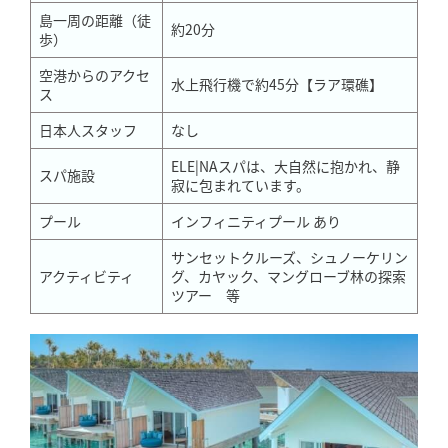
島一周の距離（徒
約20分
歩）
空港からのアクセ
水上飛行機で約45分【ラア環礁】
ス
日本人スタッフ
なし
ELE|NAスパは、大自然に抱かれ、静
スパ施設
寂に包まれています。
プール
インフィニティプール あり
サンセットクルーズ、シュノーケリン
アクティビティ
グ、カヤック、マングローブ林の探索
ツアー 等