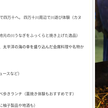
で四万十へ。 四万十川周辺で川遊び体験（カヌ
地元の川うなぎをふっくらと焼き上げた逸品）
、太平洋の海の幸を盛り込んだ会席
料理や名物か
ュースなど）
べ歩きランチ
（藁焼き体験もおすすめです）
に柚子製品や地酒も）