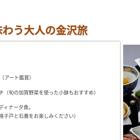
味わう大人の金沢旅
館（アート鑑賞）
チ（旬の加賀野菜を使った小鉢もおすすめ）
ディナー夕食。
格子戸と石畳をお楽しみください）