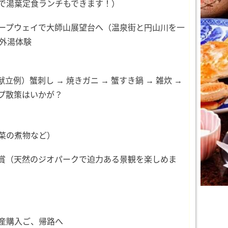
で湯葉定食ランチもできます！）
ープウェイで大師山展望台へ（温泉街と円山川を一
の外湯体験
例）蟹刺し → 焼きガニ → 蟹すき鍋 → 雑炊 →
プ散策はいかが？
菜の煮物など）
賞（天然のジオパークで迫力ある景観を楽しめま
産購入ご、帰路へ