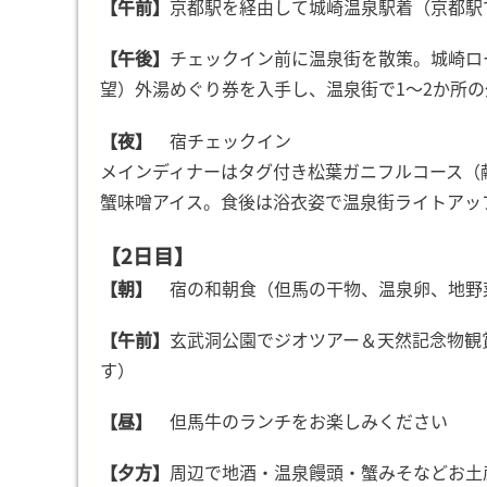
【午前】
京都駅を経由して城崎温泉駅着（京都駅
【午後】
チェックイン前に温泉街を散策。城崎ロ
望）外湯めぐり券を入手し、温泉街で1〜2か所
【夜】
宿チェックイン
メインディナーはタグ付き松葉ガニフルコース（献立
蟹味噌アイス。食後は浴衣姿で温泉街ライトアッ
【2日目】
【朝】
宿の和朝食（但馬の干物、温泉卵、地野
【午前】
玄武洞公園でジオツアー＆天然記念物観
す）
【昼】
但馬牛のランチをお楽しみください
【夕方】
周辺で地酒・温泉饅頭・蟹みそなどお土