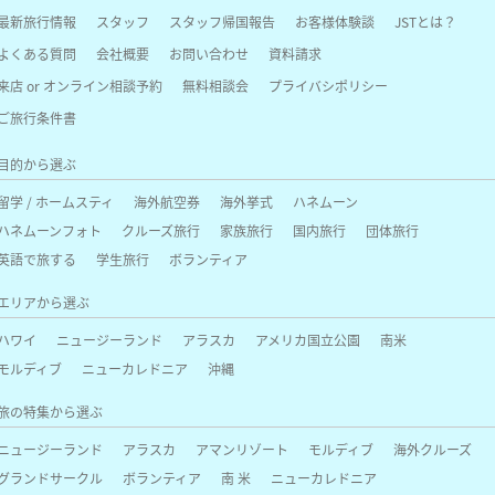
最新旅行情報
スタッフ
スタッフ帰国報告
お客様体験談
JSTとは？
よくある質問
会社概要
お問い合わせ
資料請求
来店 or オンライン相談予約
無料相談会
プライバシポリシー
ご旅行条件書
目的から選ぶ
留学 / ホームスティ
海外航空券
海外挙式
ハネムーン
ハネムーンフォト
クルーズ旅行
家族旅行
国内旅行
団体旅行
英語で旅する
学生旅行
ボランティア
エリアから選ぶ
ハワイ
ニュージーランド
アラスカ
アメリカ国立公園
南米
モルディブ
ニューカレドニア
沖縄
旅の特集から選ぶ
ニュージーランド
アラスカ
アマンリゾート
モルディブ
海外クルーズ
グランドサークル
ボランティア
南 米
ニューカレドニア