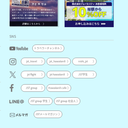
SNS
トラベラーチャンネル
jst_travel
jst_hawaiian8
nishi_jst
jst flight
jst hawaiian8
JST学生
JST group
Hawaiian8 cafe
JST group 学生
JST group 社会人
JSTメールマガジン