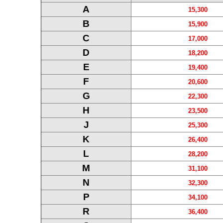
A
15,300
B
15,900
C
17,000
D
18,200
E
19,400
F
20,600
G
22,300
H
23,500
J
25,300
K
26,400
L
28,200
M
31,100
N
32,300
P
34,100
R
36,400