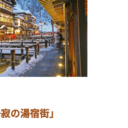
静寂の湯宿街」