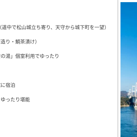
（道中で松山城立ち寄り、天守から城下町を一望）
薄造り・鯛茶漬け）
霊の湯」個室利用でゆったり
館に宿泊
でゆったり堪能