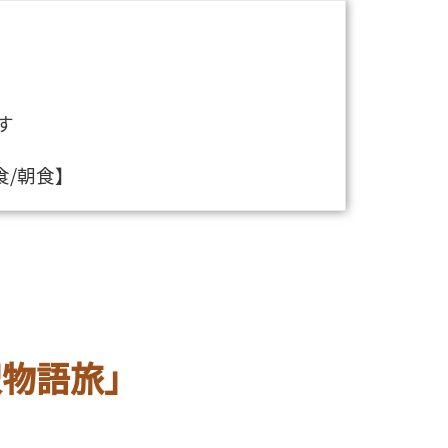
す
/朝食】
沢物語旅」