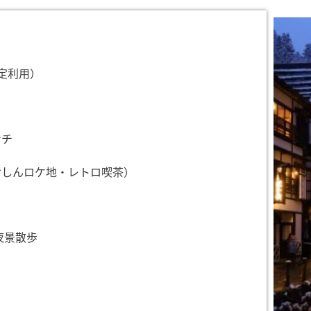
定利用）
ンチ
おしんロケ地・レトロ喫茶）
夜景散歩