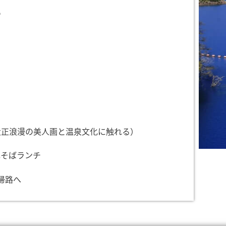
い
大正浪漫の美人画と温泉文化に触れる）
元そばランチ
帰路へ