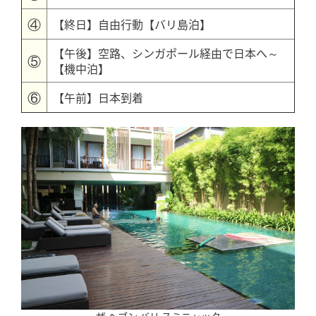
④
【終日】自由行動【バリ島泊】
【午後】空路、シンガポール経由で日本へ～
⑤
【機中泊】
⑥
【午前】日本到着
ザ ヘブン バリ スミニャック