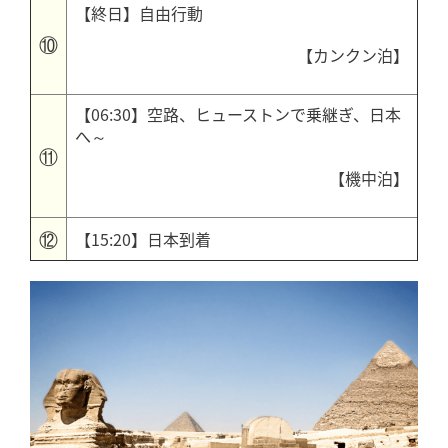
【終日】自由行動
⑩
【カンクン泊】
【06:30】空路、ヒューストンで乗継ぎ、日本
へ～
⑪
【機中泊】
⑫
【15:20】日本到着