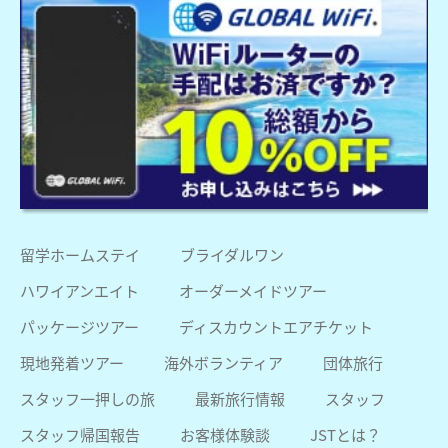
留学ホームステイ
ブライダルワン
ハワイアンエイト
オーダーメイドツアー
パッケージツアー
ディスカウントエアチケット
現地発着ツアー
海外ボランティア
団体旅行
スタッフ一押しの旅
最新旅行情報
スタッフ
スタッフ帰国報告
お客様体験談
JSTとは？