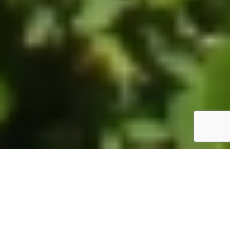
ホーム
JST掲示板
詳細サーチ
件数 326件