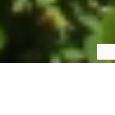
ホーム
JST掲示板
詳細サーチ
件数 325件