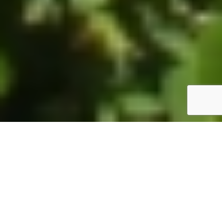
ホーム
JST掲示板
詳細サーチ
件数 326件