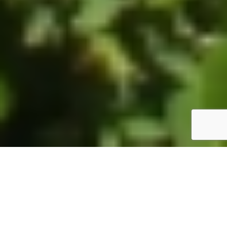
ホーム
JST掲示板
詳細サーチ
件数 325件