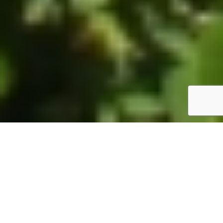
ホーム
JST掲示板
詳細サーチ
件数 324件