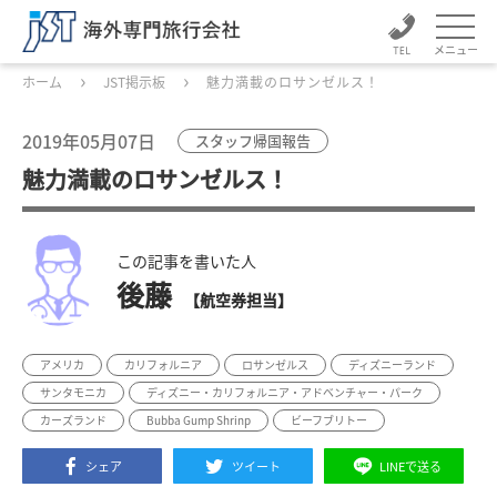
メニュー
ホーム
JST掲示板
魅力満載のロサンゼルス！
2019年05月07日
スタッフ帰国報告
魅力満載のロサンゼルス！
この記事を書いた人
後藤
【航空券担当】
アメリカ
カリフォルニア
ロサンゼルス
ディズニーランド
サンタモニカ
ディズニー・カリフォルニア・アドベンチャー・パーク
カーズランド
Bubba Gump Shrinp
ビーフブリトー
シェア
ツイート
LINEで送る