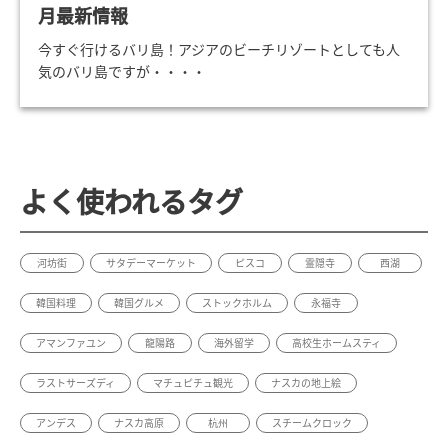
月最新情報
今すぐ行けるバリ島！アジアのビーチリゾートとしても人
気のバリ島ですが・・・・
よく使われるタグ
河坊街
サタデーマーケット
ピスコ
霊隠寺
西湖
韓国料理
韓国グルメ
ストックホルム
永福寺
アマンファユン
龍陽路
海外留学
高校生ホームスティ
ラストサーズディ
マチュピチュ観光
ナスカの地上絵
アンデス
ナスカ高原
杭州
スチームクロック