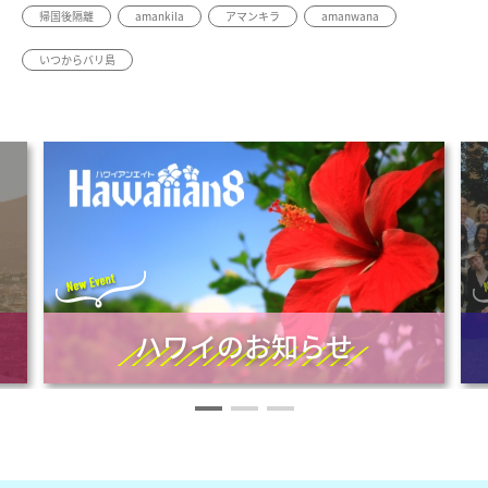
帰国後隔離
amankila
アマンキラ
amanwana
いつからバリ島
ハワイのお知らせ