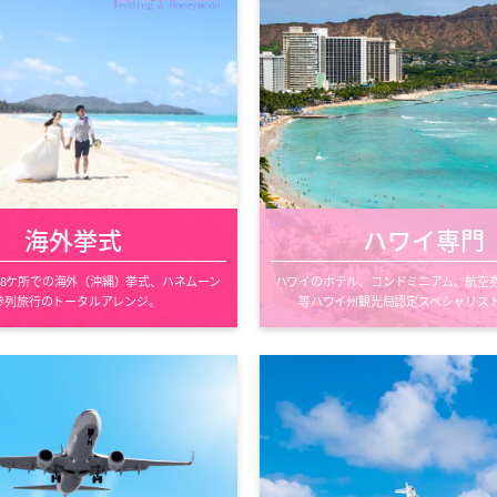
海外挙式
ハワイ専門
388ケ所での海外（沖縄）挙式、ハネムーン
ハワイのホテル、コンドミニアム、航空
参列旅行のトータルアレンジ。
等ハワイ州観光局認定スペシャリス