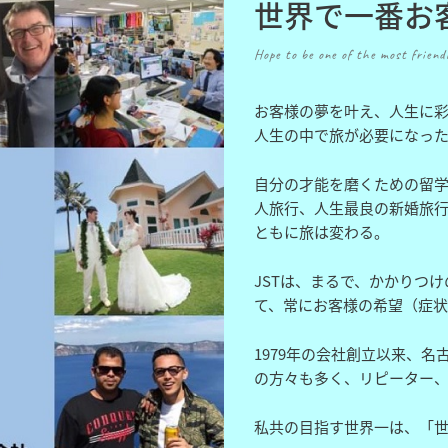
世界で一番お
Hope to be one of the most friendl
お客様の夢を叶え、人生に彩
人生の中で旅が必要になっ
自分の才能を磨くための留
人旅行、人生最良の新婚旅
ともに旅は変わる。
JSTは、まるで、かかりつ
て、常にお客様の希望（症
1979年の会社創立以来、
の方々も多く、リピーター、
私共の目指す世界一は、「