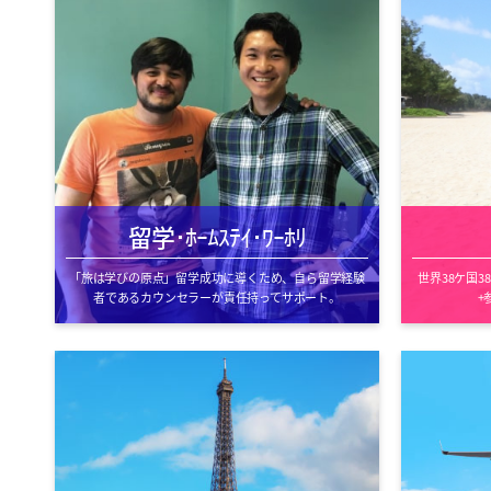
留学･ﾎｰﾑｽﾃｲ･ﾜｰﾎﾘ
「旅は学びの原点」留学成功に導くため、自ら留学経験
世界38ケ国
者であるカウンセラーが責任持ってサポート。
+