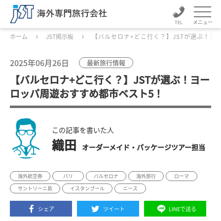
メニュー
ホーム
JST掲示板
【バルセロナ+どこ行く？】JSTが選ぶ！ヨ
2025年06月26日
最新旅行情報
【バルセロナ+どこ行く？】JSTが選ぶ！ヨー
ロッパ周遊おすすめ都市ベスト5！
この記事を書いた人
織田
オーダーメイド・パッケージツアー担当
海外航空券
パリ
バルセロナ
海外旅行
ローマ
サントリーニ島
イスタンブール
ニース
シェア
ツイート
LINEで送る