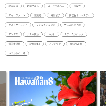
韓国料理
韓国グルメ
ストックホルム
永福寺
アマンファユン
龍陽路
海外留学
高校生ホームスティ
ラストサーズディ
マチュピチュ観光
ナスカの地上絵
アンデス
ナスカ高原
杭州
スチームクロック
帰国後隔離
amankila
アマンキラ
amanwana
いつからバリ島