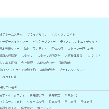
留学ホームステイ
ブライダルワン
ハワイアンエイト
オーダーメイドツアー
パッケージツアー
ディスカウントエアチケット
現地発着ツアー
海外ボランティア
団体旅行
スタッフ一押しの旅
最新旅行情報
スタッフ
スタッフ帰国報告
お客様体験談
JSTとは？
よくある質問
会社概要
お問い合わせ
資料請求
来店 or オンライン相談予約
無料相談会
プライバシポリシー
ご旅行条件書
目的から選ぶ
留学 / ホームスティ
海外航空券
海外挙式
ハネムーン
ハネムーンフォト
クルーズ旅行
家族旅行
国内旅行
団体旅行
英語で旅する
学生旅行
ボランティア