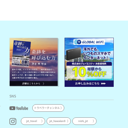
SNS
トラベラーチャンネル
jst_travel
jst_hawaiian8
nishi_jst