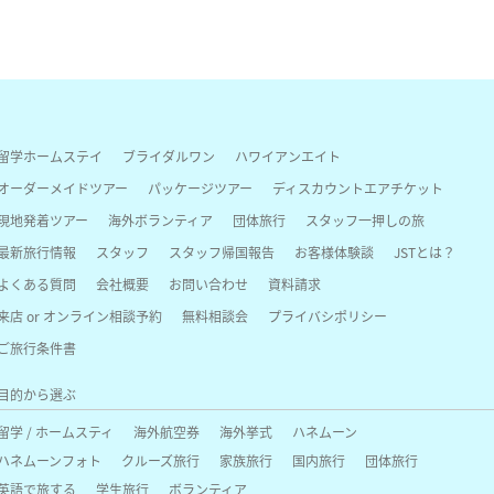
留学ホームステイ
ブライダルワン
ハワイアンエイト
オーダーメイドツアー
パッケージツアー
ディスカウントエアチケット
現地発着ツアー
海外ボランティア
団体旅行
スタッフ一押しの旅
最新旅行情報
スタッフ
スタッフ帰国報告
お客様体験談
JSTとは？
よくある質問
会社概要
お問い合わせ
資料請求
来店 or オンライン相談予約
無料相談会
プライバシポリシー
ご旅行条件書
目的から選ぶ
留学 / ホームスティ
海外航空券
海外挙式
ハネムーン
ハネムーンフォト
クルーズ旅行
家族旅行
国内旅行
団体旅行
英語で旅する
学生旅行
ボランティア