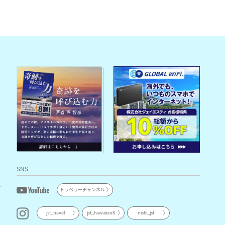
SNS
トラベラーチャンネル
jst_travel
jst_hawaiian8
nishi_jst