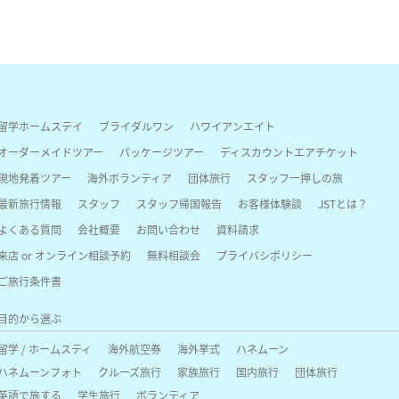
留学ホームステイ
ブライダルワン
ハワイアンエイト
オーダーメイドツアー
パッケージツアー
ディスカウントエアチケット
現地発着ツアー
海外ボランティア
団体旅行
スタッフ一押しの旅
最新旅行情報
スタッフ
スタッフ帰国報告
お客様体験談
JSTとは？
よくある質問
会社概要
お問い合わせ
資料請求
来店 or オンライン相談予約
無料相談会
プライバシポリシー
ご旅行条件書
目的から選ぶ
留学 / ホームスティ
海外航空券
海外挙式
ハネムーン
ハネムーンフォト
クルーズ旅行
家族旅行
国内旅行
団体旅行
英語で旅する
学生旅行
ボランティア