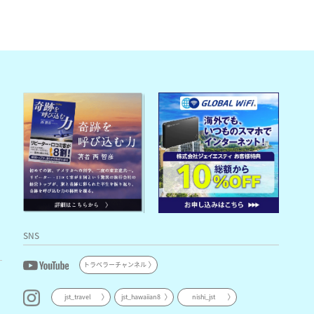
SNS
トラベラーチャンネル
jst_travel
jst_hawaiian8
nishi_jst