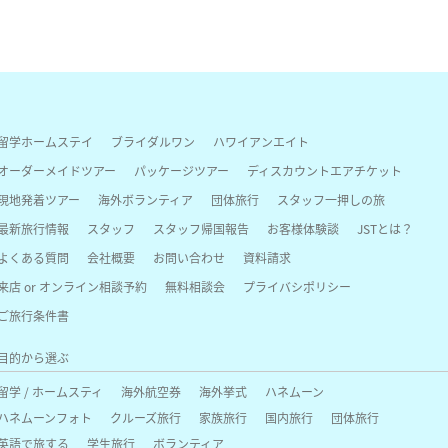
留学ホームステイ
ブライダルワン
ハワイアンエイト
オーダーメイドツアー
パッケージツアー
ディスカウントエアチケット
現地発着ツアー
海外ボランティア
団体旅行
スタッフ一押しの旅
最新旅行情報
スタッフ
スタッフ帰国報告
お客様体験談
JSTとは？
よくある質問
会社概要
お問い合わせ
資料請求
来店 or オンライン相談予約
無料相談会
プライバシポリシー
ご旅行条件書
目的から選ぶ
留学 / ホームスティ
海外航空券
海外挙式
ハネムーン
ハネムーンフォト
クルーズ旅行
家族旅行
国内旅行
団体旅行
英語で旅する
学生旅行
ボランティア