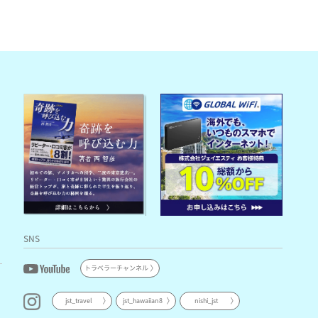
SNS
トラベラーチャンネル
jst_travel
jst_hawaiian8
nishi_jst