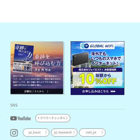
SNS
トラベラーチャンネル
jst_travel
jst_hawaiian8
nishi_jst