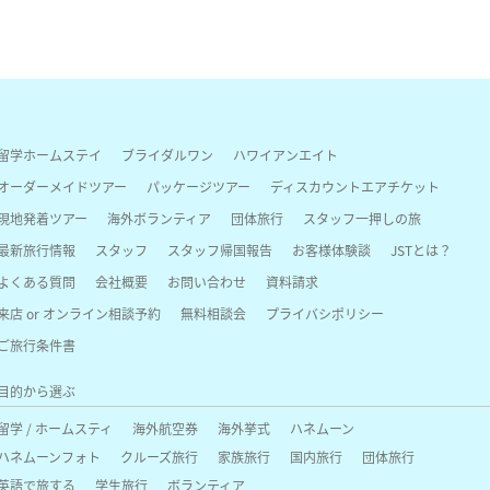
留学ホームステイ
ブライダルワン
ハワイアンエイト
オーダーメイドツアー
パッケージツアー
ディスカウントエアチケット
現地発着ツアー
海外ボランティア
団体旅行
スタッフ一押しの旅
最新旅行情報
スタッフ
スタッフ帰国報告
お客様体験談
JSTとは？
よくある質問
会社概要
お問い合わせ
資料請求
来店 or オンライン相談予約
無料相談会
プライバシポリシー
ご旅行条件書
目的から選ぶ
留学 / ホームスティ
海外航空券
海外挙式
ハネムーン
ハネムーンフォト
クルーズ旅行
家族旅行
国内旅行
団体旅行
英語で旅する
学生旅行
ボランティア