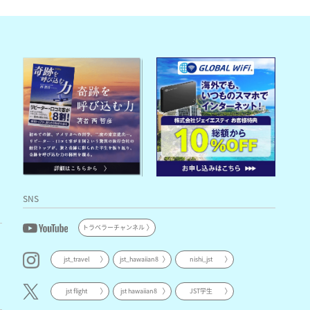
SNS
トラベラーチャンネル
jst_travel
jst_hawaiian8
nishi_jst
jst flight
jst hawaiian8
JST学生