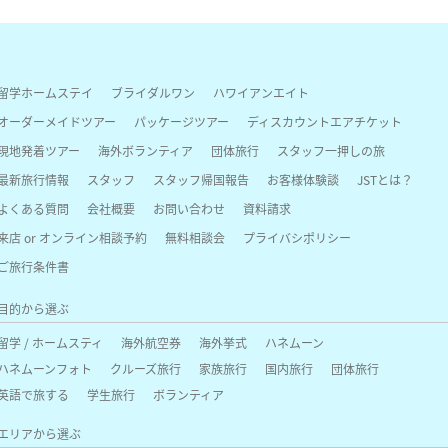
留学ホームステイ
ブライダルワン
ハワイアンエイト
オーダーメイドツアー
パッケージツアー
ディスカウントエアチケット
現地発着ツアー
海外ボランティア
団体旅行
スタッフ一押しの旅
最新旅行情報
スタッフ
スタッフ帰国報告
お客様体験談
JSTとは？
よくある質問
会社概要
お問い合わせ
資料請求
来店 or オンライン相談予約
無料相談会
プライバシポリシー
ご旅行条件書
目的から選ぶ
留学 / ホームスティ
海外航空券
海外挙式
ハネムーン
ハネムーンフォト
クルーズ旅行
家族旅行
国内旅行
団体旅行
英語で旅する
学生旅行
ボランティア
エリアから選ぶ