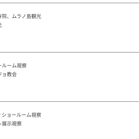
寺院、ムラノ島観光
光
ールーム視察
ジョ教会
ィショールーム視察
レ展示視察