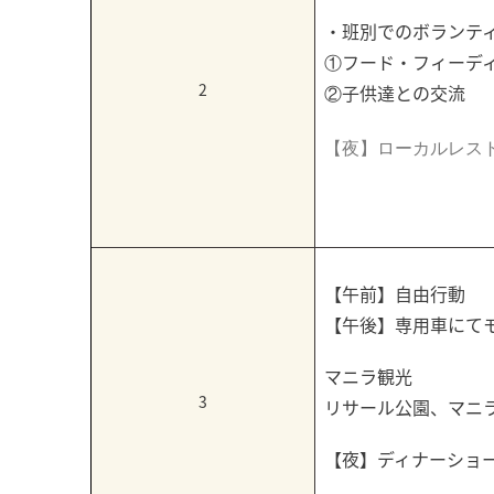
・班別でのボランテ
①フード・フィーデ
2
②子供達との交流
【夜】ローカルレスト
【午前】自由行動
【午後】専用車にて
マニラ観光
3
リサール公園、マニ
【夜】ディナーショ