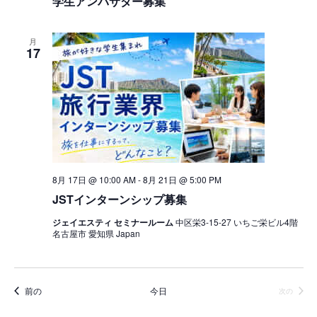
学生アンバサダー募集
ゲ
ー
月
シ
17
ョ
ン
を
表
示
8月 17日 @ 10:00 AM
-
8月 21日 @ 5:00 PM
JSTインターンシップ募集
ジェイエスティ セミナールーム
中区栄3-15-27 いちご栄ビル4階
名古屋市 愛知県 Japan
イベント
前の
今日
イベン
次の