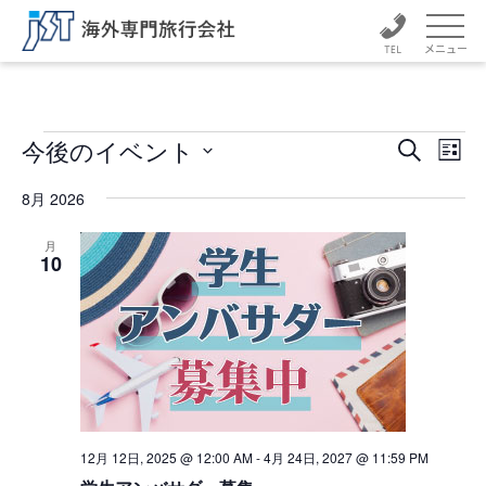
メニュー
イ
イ
イ
今後のイベント
検
リ
ベ
ベ
索
日
ベ
ス
ン
付
8月 2026
ン
ト
ト
を
ン
ト
表
選
ビ
月
択
10
ュ
示
ト
を
ー
検
ナ
索
ビ
ゲ
し
ー
て
シ
ナ
ョ
ン
ビ
12月 12日, 2025 @ 12:00 AM
-
4月 24日, 2027 @ 11:59 PM