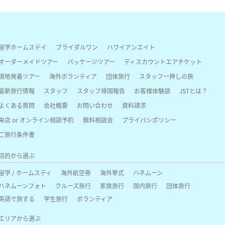
留学ホームステイ
ブライダルワン
ハワイアンエイト
オーダーメイドツアー
パッケージツアー
ディスカウントエアチケット
現地発着ツアー
海外ボランティア
団体旅行
スタッフ一押しの旅
最新旅行情報
スタッフ
スタッフ帰国報告
お客様体験談
JSTとは？
よくある質問
会社概要
お問い合わせ
資料請求
来店 or オンライン相談予約
無料相談会
プライバシポリシー
ご旅行条件書
目的から選ぶ
留学 / ホームスティ
海外航空券
海外挙式
ハネムーン
ハネムーンフォト
クルーズ旅行
家族旅行
国内旅行
団体旅行
英語で旅する
学生旅行
ボランティア
エリアから選ぶ