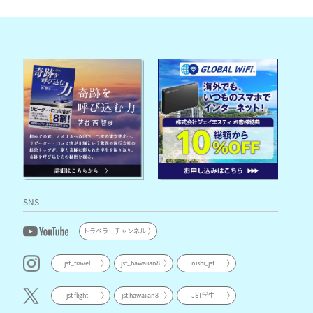
SNS
トラベラーチャンネル
jst_travel
jst_hawaiian8
nishi_jst
jst flight
jst hawaiian8
JST学生