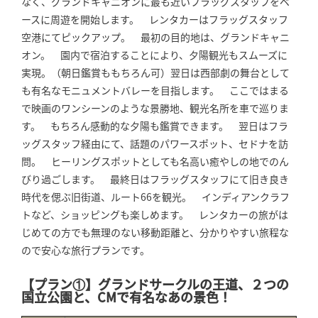
なく、グランドキャニオンに最も近いフラッグスタッフをベ
ースに周遊を開始します。 レンタカーはフラッグスタッフ
空港にてピックアップ。 最初の目的地は、グランドキャニ
オン。 園内で宿泊することにより、夕陽観光もスムーズに
実現。（朝日鑑賞ももちろん可）翌日は西部劇の舞台として
も有名なモニュメントバレーを目指します。 ここではまる
で映画のワンシーンのような景勝地、観光名所を車で巡りま
す。 もちろん感動的な夕陽も鑑賞できます。 翌日はフラ
ッグスタッフ経由にて、話題のパワースポット、セドナを訪
問。 ヒーリングスポットとしても名高い癒やしの地でのん
びり過ごします。 最終日はフラッグスタッフにて旧き良き
時代を偲ぶ旧街道、ルート66を観光。 インディアンクラフ
トなど、ショッピングも楽しめます。 レンタカーの旅がは
じめての方でも無理のない移動距離と、分かりやすい旅程な
ので安心な旅行プランです。
【プラン①】グランドサークルの王道、２つの
国立公園と、CMで有名なあの景色！