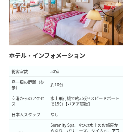
ホテル・インフォメーション
総客室数
50室
島一周の距離（徒
約10分
歩）
空港からのアクセ
水上飛行機で約35分+スピードボート
ス
で15分【バアア環礁】
日本人スタッフ
なし
Serenity Spa。4つの水上のお部屋か
らなり、バリニーズ、タイ古式、アフ