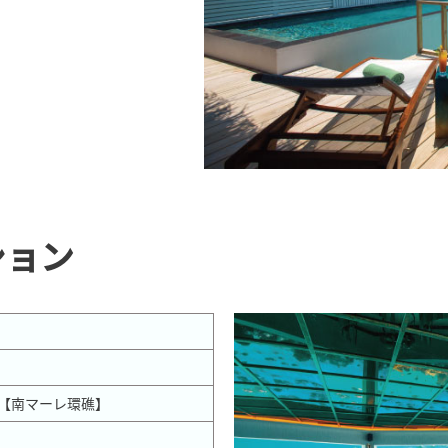
ション
分【南マーレ環礁】