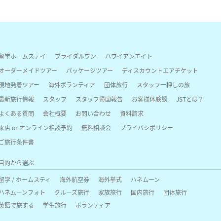
留学ホームステイ
ブライダルワン
ハワイアンエイト
オーダーメイドツアー
パッケージツアー
ディスカウントエアチケット
現地発着ツアー
海外ボランティア
団体旅行
スタッフ一押しの旅
最新旅行情報
スタッフ
スタッフ帰国報告
お客様体験談
JSTとは？
よくある質問
会社概要
お問い合わせ
資料請求
来店 or オンライン相談予約
無料相談会
プライバシポリシー
ご旅行条件書
目的から選ぶ
留学 / ホームスティ
海外航空券
海外挙式
ハネムーン
ハネムーンフォト
クルーズ旅行
家族旅行
国内旅行
団体旅行
英語で旅する
学生旅行
ボランティア