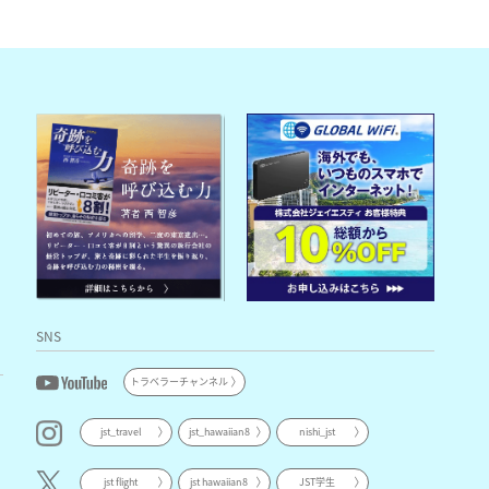
SNS
トラベラーチャンネル
jst_travel
jst_hawaiian8
nishi_jst
jst flight
jst hawaiian8
JST学生