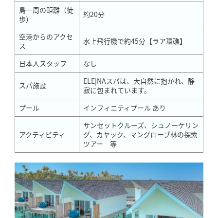
島一周の距離（徒
約20分
歩）
空港からのアクセ
水上飛行機で約45分【ラア環礁】
ス
日本人スタッフ
なし
ELE|NAスパは、大自然に抱かれ、静
スパ施設
寂に包まれています。
プール
インフィニティプール あり
サンセットクルーズ、シュノーケリン
アクティビティ
グ、カヤック、マングローブ林の探索
ツアー 等