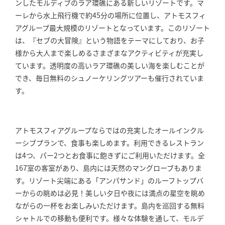
ンしたモルディブのラア環礁にある新しいリゾートです。マ
ーレから水上飛行機で約45分の場所に位置し、アトモスフィ
アグループ最大規模のリゾートとなっています。このリゾート
は、『セブの大冒険』という物語をテーマにしており、お子
様から大人まで楽しめるさまざまなアクティビティが充実し
ています。透明度の高いラア環礁の美しい海を楽しむことが
でき、毎日無料のシュノーケリングツアーも催行されていま
す。
アトモスフィアグループならではの充実したオールインクル
ーシブプランで、食事も楽しめます。利用できるレストラン
は4つ、パー2つとお食事に飽きずにご利用いただけます。全
167室の客室があり、島内には天然のマングローブもありま
す。リゾート尖端にある「アンパサンド」のルーフトップバ
ーからの眺めは必見！美しい夕日や夜には満点の星空を眺め
ながらの一杯をお楽しみいただけます。島内を巡回する無料
シャトルでの移動も便利です。様々な体験を通して、モルデ