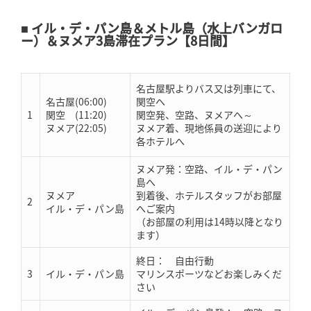
■ イル・デ・パン島＆メトル島（水上バンガロ
ー）＆ヌメア3島滞在プラン【8日間】
名古屋駅よりバス又は列車にて、
名古屋(06:00)
関空へ
1
関空 (11:20)
関空発、空路、ヌメアへ～
ヌメア(22:05)
ヌメア着、現地係員の送迎により
各ホテルへ
ヌメア発：空路、イル・デ・パン
島へ
ヌメア
到着後、ホテルスタッフがお部屋
2
イル・デ・パン島
へご案内
（お部屋の利用は14時以降となり
ます）
終日： 自由行動
3
イル・デ・パン島
マリンスポーツなどお楽しみくだ
さい