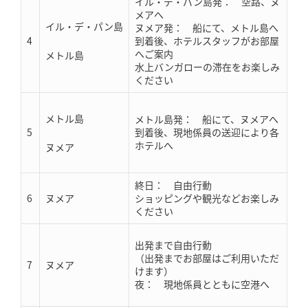
イル・デ・パン島発： 空路、ヌ
メアへ
イル・デ・パン島
ヌメア発： 船にて、メトル島へ
4
到着後、ホテルスタッフがお部屋
へご案内
メトル島
水上バンガローの滞在をお楽しみ
ください
メトル島
メトル島発： 船にて、ヌメアへ
5
到着後、現地係員の送迎により各
ホテルへ
ヌメア
終日： 自由行動
6
ヌメア
ショッピングや観光などお楽しみ
ください
出発まで自由行動
（出発までお部屋はご利用いただ
7
ヌメア
けます）
夜： 現地係員とともに空港へ