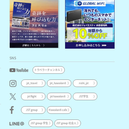
SNS
トラベラーチャンネル
jst_travel
jst_hawaiian8
nishi_jst
jst flight
jst hawaiian8
JST学生
JST group
Hawaiian8 cafe
JST group 学生
JST group 社会人