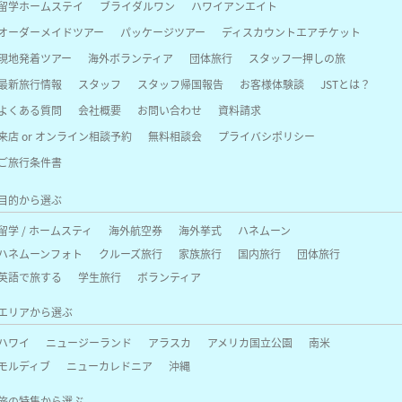
留学ホームステイ
ブライダルワン
ハワイアンエイト
オーダーメイドツアー
パッケージツアー
ディスカウントエアチケット
現地発着ツアー
海外ボランティア
団体旅行
スタッフ一押しの旅
最新旅行情報
スタッフ
スタッフ帰国報告
お客様体験談
JSTとは？
よくある質問
会社概要
お問い合わせ
資料請求
来店 or オンライン相談予約
無料相談会
プライバシポリシー
ご旅行条件書
目的から選ぶ
留学 / ホームスティ
海外航空券
海外挙式
ハネムーン
ハネムーンフォト
クルーズ旅行
家族旅行
国内旅行
団体旅行
英語で旅する
学生旅行
ボランティア
エリアから選ぶ
ハワイ
ニュージーランド
アラスカ
アメリカ国立公園
南米
モルディブ
ニューカレドニア
沖縄
旅の特集から選ぶ