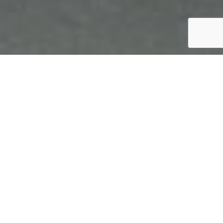
ホーム
【ハワイ】説明会
【ハワイ】説明会
JSTへのご来店希望の日時や
お問合せ内容をご入力ください。
追って担当からご連絡させていただきます。
＊は必須項目になります。
希望日時
＊
月