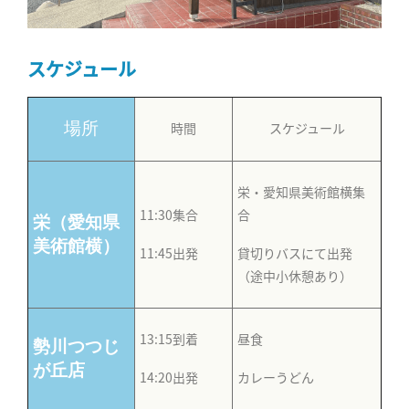
スケジュール
場所
時間
スケジュール
栄・愛知県美術館横集
11:30集合
合
栄（愛知県
美術館横）
11:45出発
貸切りバスにて出発
（途中小休憩あり）
13:15到着
昼食
勢川つつじ
が丘店
14:20出発
カレーうどん