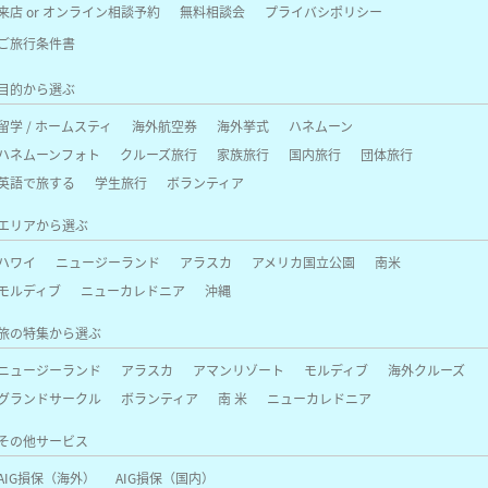
来店 or オンライン相談予約
無料相談会
プライバシポリシー
ご旅行条件書
目的から選ぶ
留学 / ホームスティ
海外航空券
海外挙式
ハネムーン
ハネムーンフォト
クルーズ旅行
家族旅行
国内旅行
団体旅行
英語で旅する
学生旅行
ボランティア
エリアから選ぶ
ハワイ
ニュージーランド
アラスカ
アメリカ国立公園
南米
モルディブ
ニューカレドニア
沖縄
旅の特集から選ぶ
ニュージーランド
アラスカ
アマンリゾート
モルディブ
海外クルーズ
グランドサークル
ボランティア
南 米
ニューカレドニア
その他サービス
AIG損保（海外）
AIG損保（国内）