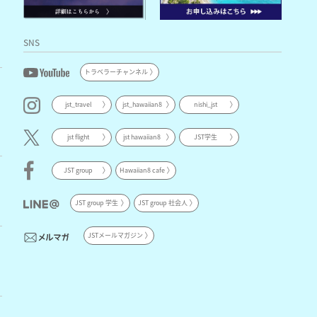
SNS
トラベラーチャンネル
jst_travel
jst_hawaiian8
nishi_jst
jst flight
jst hawaiian8
JST学生
JST group
Hawaiian8 cafe
JST group 学生
JST group 社会人
JSTメールマガジン