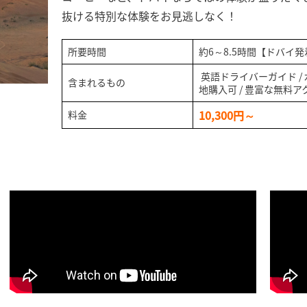
抜ける特別な体験をお見逃しなく！
所要時間
約6～8.5時間【ドバイ発
英語ドライバーガイド /
含まれるもの
地購入可 / 豊富な無料ア
10,300円～
料金