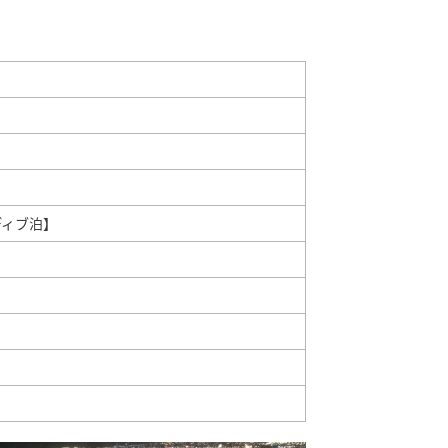
】
ディブ泊】