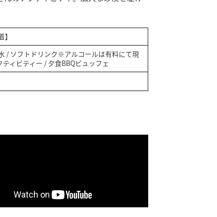
着】
 水 / ソフトドリンク※アルコールは有料にて現
クティビティー / 夕食BBQビュッフェ