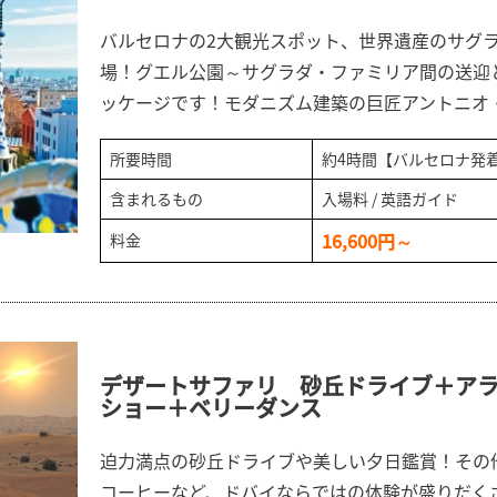
バルセロナの2大観光スポット、世界遺産のサグ
場！グエル公園～サグラダ・ファミリア間の送迎
ッケージです！モダニズム建築の巨匠アントニオ
所要時間
約4時間【バルセロナ発
含まれるもの
入場料 / 英語ガイド
16,600円～
料金
デザートサファリ 砂丘ドライブ＋アラ
ショー＋ベリーダンス
迫力満点の砂丘ドライブや美しい夕日鑑賞！その
コーヒーなど、ドバイならではの体験が盛りだく