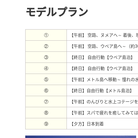
モデルプラン
①
【午前】 空路、ヌメアへ～ 着後
②
【午前】 空路、ウベア島へ～（約
③
【終日】 自由行動【ウベア島泊】
④
【終日】 自由行動【ウベア島泊】
⑤
【午前】メトル島へ移動～ 憧れの
⑥
【終日】自由行動【メトル島泊】
⑦
【午前】のんびりと水上コテージを
⑧
【午前】スパで疲れを癒してみて
⑨
【夕方】日本到着