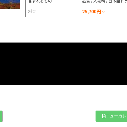
含まれるもの
昼食 / 入場料 / 日本語
25
,700円～
料金
ニューカレ