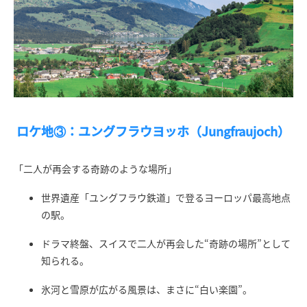
ロケ地③：ユングフラウヨッホ（Jungfraujoch）
「二人が再会する奇跡のような場所」
世界遺産「ユングフラウ鉄道」で登るヨーロッパ最高地点
の駅。
ドラマ終盤、スイスで二人が再会した“奇跡の場所”として
知られる。
氷河と雪原が広がる風景は、まさに“白い楽園”。