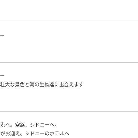
アー
アー
た壮大な景色と海の生物達に出会えます
空港へ。空路、シドニーへ。
員がお迎え、シドニーのホテルへ