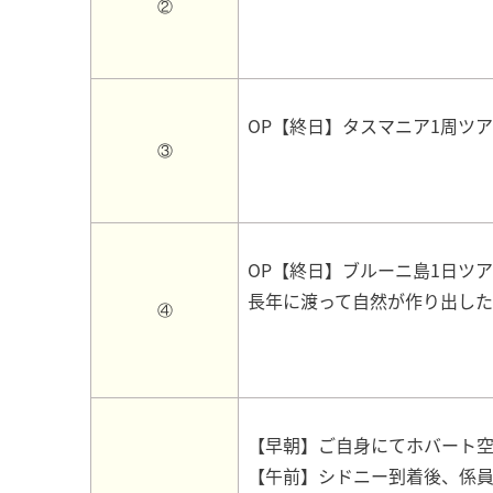
②
OP【終日】タスマニア1周ツ
③
OP【終日】ブルーニ島1日ツ
長年に渡って自然が作り出し
④
【早朝】ご自身にてホバート
【午前】シドニー到着後、係