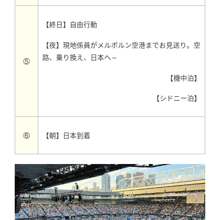
【終日】自由行動
【夜】現地係員がメルボルン空港までお見送り。空
路、乗り換え、日本へ～
⑤
【機中泊】
【シドニー泊】
【朝】日本到着
⑥