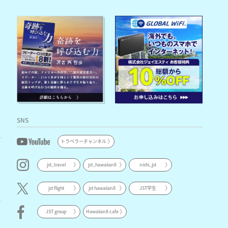
SNS
トラベラーチャンネル
jst_travel
jst_hawaiian8
nishi_jst
jst flight
jst hawaiian8
JST学生
JST group
Hawaiian8 cafe