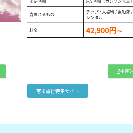
所要時間
約9時間【カンクン発着
チップ / 入場料 / 乗船費
含まれるもの
レンタル
42,900円～
料金
中南
南米旅行特集サイト