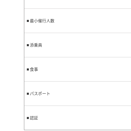
■ 最小催行人数
■ 添乗員
■ 食事
■ パスポート
■ 認証