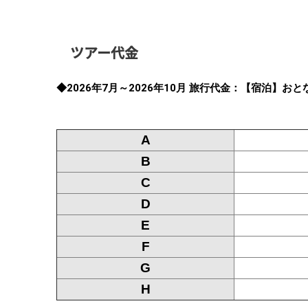
ツアー代金
◆2026年7月～2026年10月 旅行代金：【宿泊】
A
B
C
D
E
F
G
H