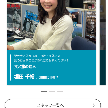
CHIHIRO HOTTA
栄養士と旅好きの二刀流！海外での
食のお困りごとがあればご相談ください！
食と旅の達人
堀田 千裕
/ CHIHIRO HOTTA
スタッフ一覧へ