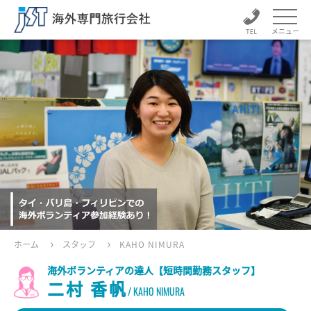
メニュー
ホーム
スタッフ
KAHO NIMURA
海外ボランティアの達人【短時間勤務スタッフ】
二村 香帆
/ KAHO NIMURA