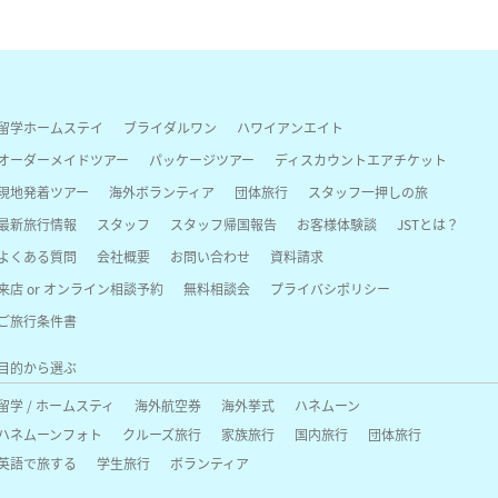
留学ホームステイ
ブライダルワン
ハワイアンエイト
オーダーメイドツアー
パッケージツアー
ディスカウントエアチケット
現地発着ツアー
海外ボランティア
団体旅行
スタッフ一押しの旅
最新旅行情報
スタッフ
スタッフ帰国報告
お客様体験談
JSTとは？
よくある質問
会社概要
お問い合わせ
資料請求
来店 or オンライン相談予約
無料相談会
プライバシポリシー
ご旅行条件書
目的から選ぶ
留学 / ホームスティ
海外航空券
海外挙式
ハネムーン
ハネムーンフォト
クルーズ旅行
家族旅行
国内旅行
団体旅行
英語で旅する
学生旅行
ボランティア