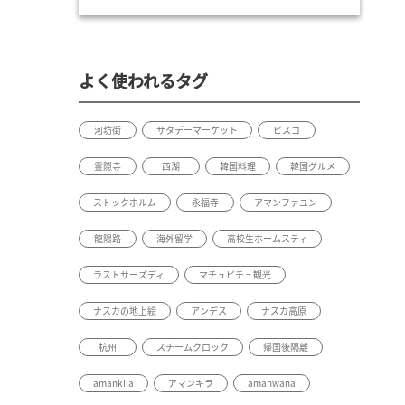
よく使われるタグ
河坊街
サタデーマーケット
ピスコ
霊隠寺
西湖
韓国料理
韓国グルメ
ストックホルム
永福寺
アマンファユン
龍陽路
海外留学
高校生ホームスティ
ラストサーズディ
マチュピチュ観光
ナスカの地上絵
アンデス
ナスカ高原
杭州
スチームクロック
帰国後隔離
amankila
アマンキラ
amanwana