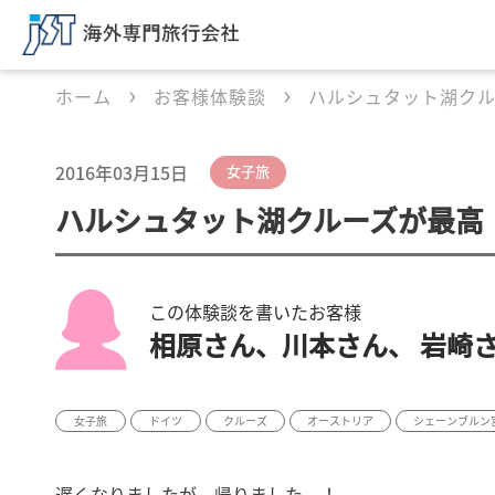
ホーム
お客様体験談
ハルシュタット湖ク
2016年03月15日
女子旅
ハルシュタット湖クルーズが最高
この体験談を書いたお客様
相原さん、川本さん、 岩崎
女子旅
ドイツ
クルーズ
オーストリア
シェーンブルン
遅くなりましたが、帰りました～！