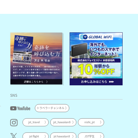
SNS
トラベラーチャンネル
jst_travel
jst_hawaiian8
nishi_jst
jst flight
jst hawaiian8
JST学生