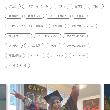
河坊街
サタデーマーケット
ピスコ
霊隠寺
西湖
韓国料理
韓国グルメ
ストックホルム
永福寺
アマンファユン
龍陽路
海外留学
高校生ホームスティ
ラストサーズディ
マチュピチュ観光
ナスカの地上絵
アンデス
ナスカ高原
杭州
スチームクロック
帰国後隔離
amankila
アマンキラ
amanwana
いつからバリ島