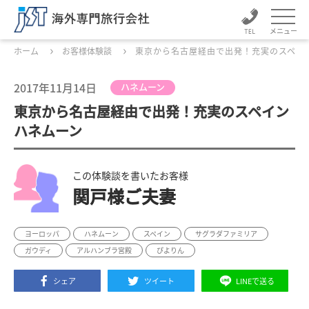
メニュー
ホーム
お客様体験談
東京から名古屋経由で出発！充実のスペイ
2017年11月14日
ハネムーン
東京から名古屋経由で出発！充実のスペイン
ハネムーン
この体験談を書いたお客様
関戸様ご夫妻
ヨーロッパ
ハネムーン
スペイン
サグラダファミリア
ガウディ
アルハンブラ宮殿
ぴよりん
シェア
ツイート
LINEで送る