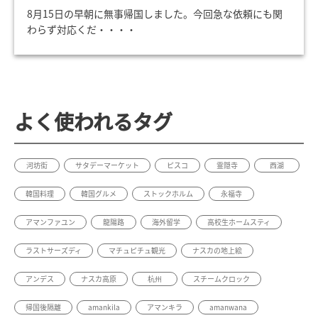
8月15日の早朝に無事帰国しました。今回急な依頼にも関
わらず対応くだ・・・・
よく使われるタグ
河坊街
サタデーマーケット
ピスコ
霊隠寺
西湖
韓国料理
韓国グルメ
ストックホルム
永福寺
アマンファユン
龍陽路
海外留学
高校生ホームスティ
ラストサーズディ
マチュピチュ観光
ナスカの地上絵
アンデス
ナスカ高原
杭州
スチームクロック
帰国後隔離
amankila
アマンキラ
amanwana