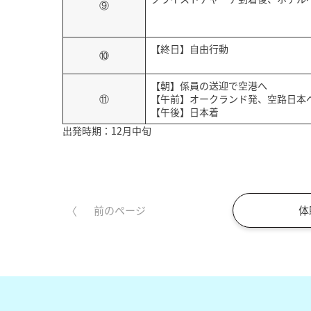
⑨
【終日】自由行動
⑩
【朝】係員の送迎で空港へ
⑪
【午前】オークランド発、空路日本
【午後】日本着
出発時期：12月中旬
体
前のページ