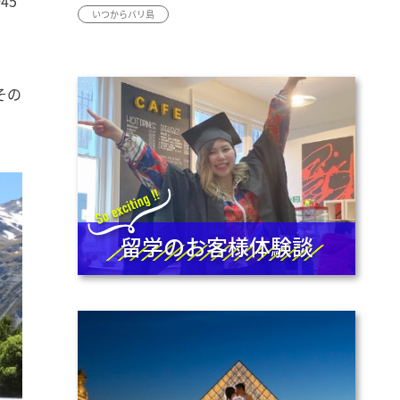
45
いつからバリ島
その
留学のお客様体験談