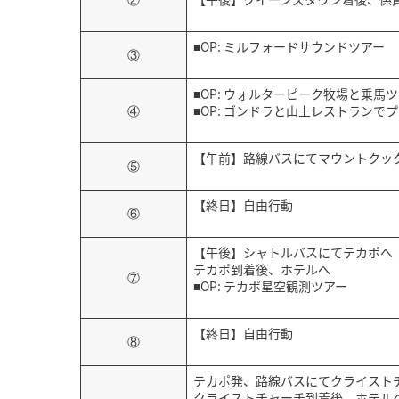
■OP: ミルフォードサウンドツアー
③
■OP: ウォルターピーク牧場と乗馬
④
■OP: ゴンドラと山上レストランで
【午前】路線バスにてマウントクッ
⑤
【終日】自由行動
⑥
【午後】シャトルバスにてテカポへ
テカポ到着後、ホテルへ
⑦
■OP: テカポ星空観測ツアー
【終日】自由行動
⑧
テカポ発、路線バスにてクライスト
クライストチャーチ到着後、ホテル