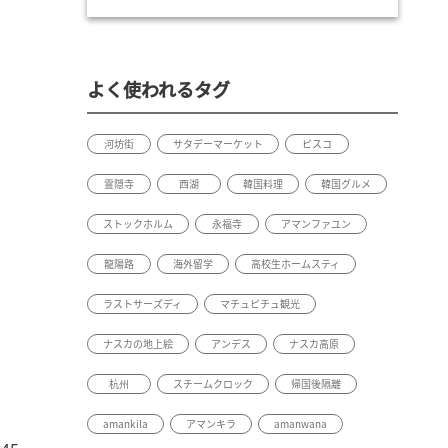
よく使われるタグ
河坊街
サタデーマーケット
ピスコ
霊隠寺
西湖
韓国料理
韓国グルメ
ストックホルム
永福寺
アマンファユン
龍陽路
海外留学
高校生ホームスティ
ラストサーズディ
マチュピチュ観光
ナスカの地上絵
アンデス
ナスカ高原
杭州
スチームクロック
帰国後隔離
amankila
アマンキラ
amanwana