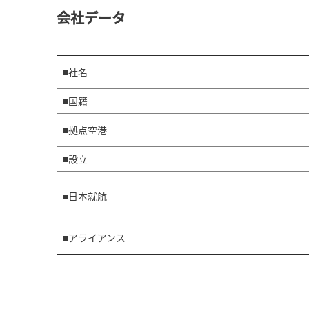
会社データ
■社名
■国籍
■拠点空港
■設立
■日本就航
■アライアンス