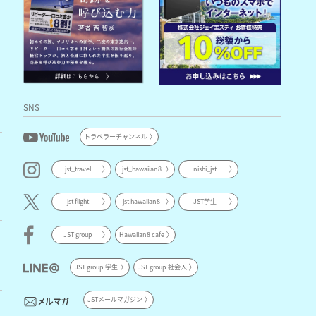
SNS
トラベラーチャンネル
jst_travel
jst_hawaiian8
nishi_jst
jst flight
jst hawaiian8
JST学生
JST group
Hawaiian8 cafe
JST group 学生
JST group 社会人
JSTメールマガジン