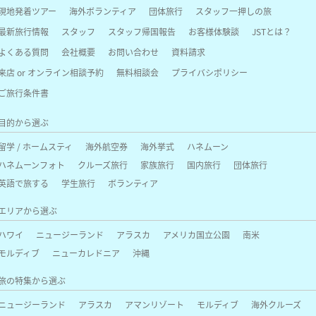
現地発着ツアー
海外ボランティア
団体旅行
スタッフ一押しの旅
最新旅行情報
スタッフ
スタッフ帰国報告
お客様体験談
JSTとは？
よくある質問
会社概要
お問い合わせ
資料請求
来店 or オンライン相談予約
無料相談会
プライバシポリシー
ご旅行条件書
目的から選ぶ
留学 / ホームスティ
海外航空券
海外挙式
ハネムーン
ハネムーンフォト
クルーズ旅行
家族旅行
国内旅行
団体旅行
英語で旅する
学生旅行
ボランティア
エリアから選ぶ
ハワイ
ニュージーランド
アラスカ
アメリカ国立公園
南米
モルディブ
ニューカレドニア
沖縄
旅の特集から選ぶ
ニュージーランド
アラスカ
アマンリゾート
モルディブ
海外クルーズ