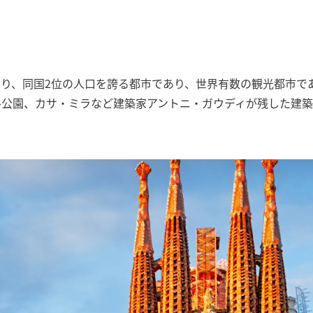
り、同国2位の人口を誇る都市であり、世界有数の観光都市で
ル公園、カサ・ミラなど建築家アントニ・ガウディが残した建