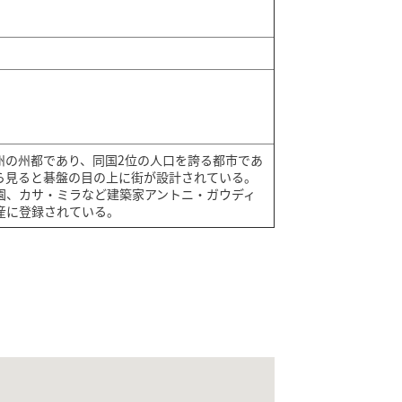
州の州都であり、同国2位の人口を誇る都市であ
ら見ると碁盤の目の上に街が設計されている。
園、カサ・ミラなど建築家アントニ・ガウディ
産に登録されている。